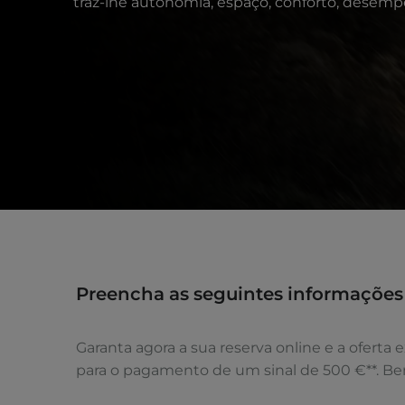
traz-lhe autonomia, espaço, conforto, desemp
Preencha as seguintes informações
Garanta agora a sua reserva online e a ofert
para o pagamento de um sinal de 500 €**. Be