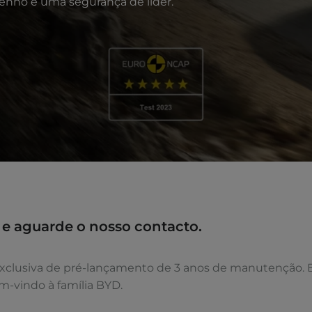
enho e uma segurança de líder.
 e aguarde o nosso contacto.
a exclusiva de pré-lançamento de 3 anos de manutenção. 
m-vindo à família BYD.