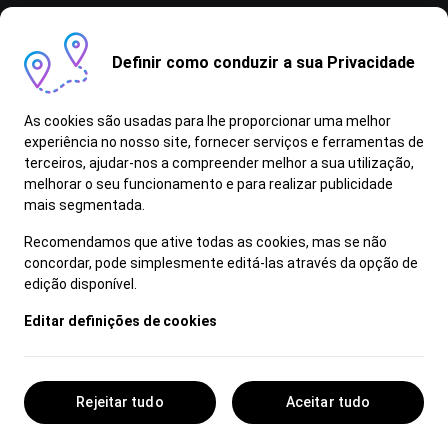
Definir como conduzir a sua Privacidade
As informações, conteúdos e dados constantes
As cookies são usadas para lhe proporcionar uma melhor
neste sítio são dados a título meramente
experiência no nosso site, fornecer serviços e ferramentas de
informativo, não constituindo qualquer oferta de
terceiros, ajudar-nos a compreender melhor a sua utilização,
venda. Apesar de revistos antes da publicação,
melhorar o seu funcionamento e para realizar publicidade
mais segmentada.
não é possível garantir que se encontrem
isentos de erros de digitação, defeitos de
Recomendamos que ative todas as cookies, mas se não
composição e de problemas equivalentes,
concordar, pode simplesmente editá-las através da opção de
reservando-se a marca, o direito de os alterar
edição disponível.
sem aviso prévio. Todas as informações,
Editar definições de cookies
conteúdos e dados aqui apresentados deverão
ser confirmados junto do Concessionário.
Rejeitar tudo
Aceitar tudo